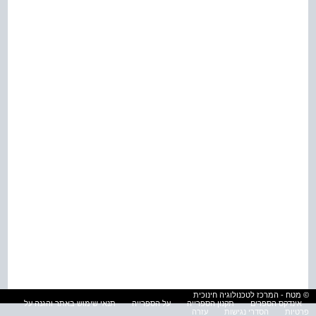
© מטח - המרכז לטכנולוגיה חינוכית
אינדקס הספרים
תקנון הספרייה
על הספרייה
תנאי שימוש באתר והגנה על
פרטיות
הסדרי נגישות
עזרה