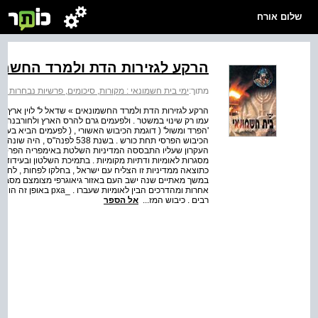
שלום אורח
הרקע לגזירות הדת ולמרד החשמו
מתוך:
ימי בית חשמונאי : מקורות, סיכומים, פרשיות נבחרות וח
הרקע לגזירות הדת ולמרד החשמונאים » שדאל ל' לוין ארץ 
עמו רק שינוי במשטר . ולפעמים גרם להרס הארץ ולחורבנה ;
'הפרד ומשול' ( דוגמת הכיבוש האשורי , ( לפעמים הביא בעקבו
הכיבוש הפרסי תחת כורש . בשנת 
העקרון שעליו התבססה המדיניות השלטת באימפריה הפרסית
מסגרות לאומיות ודתיות מקומיות . בתמיכת השלטון ובעידודו
כתוצאה ממדיניות זו הצליח עם ישראל , בחלקו לפחות , לחזו
במשך מאתיים שנה ישב העם באזור גיאוגרפי מצומצם מסביב לי
אחרות ומהדרכים הבין ל
רבים . כיבוש המז...
אל הספר