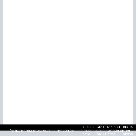
© מטח - המרכז לטכנולוגיה חינוכית
אינדקס הספרים
תקנון הספרייה
על הספרייה
תנאי שימוש באתר והגנה על
פרטיות
הסדרי נגישות
עזרה