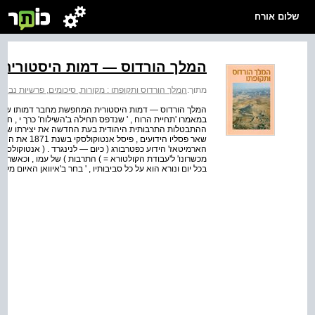
שלום אורח
המלך הורדוס — דמות היסטורי
מתוך:
המלך הורדוס ותקופתו : מקורות, סיכומים, פרשיות נבחר
המלך הורדוס — דמות היסטורית המחפשת מחבר דמותו של ה
במאמרו 'תחיית הרוח , ' שנדפס תחילה ב'השילוח' כרך י , חוב
שאר פסליו היד
הארמיטאז' הידוע כפטרבורג ( כיום — לנינגרד . ( אנטוקולסק
מכשרונו' ל'עבודת הקולטורא = ) התרבות ) של עמו , וכאשר ב
בכל יום ונורא הוא על כל סביבותיו , ' בחר ב'איוואן האיום מלך