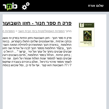
שלום אורח
פרק ח ספר חנוך - חזון השבועות ו
מתוך:
הספרות האפוקליפטית בימי הבית השני
>
הספרות האפו
פרק ח ספר חנוך - חזון השבועות וחזון החיות בפרק זה אשוב 
החלומות _באיגרת חנוך המתוארכים לתחילת המאה השנייה לפנ
חנוך _ובקפד החלומות מספר חנוך לבניו על אודות שני חזונות
שבעים שבעים נחתך על עמך ועל עיר _קךשך " ... דניאל ט , כד
שבעים נקשר למספר שנות הגלות שנגזרו על העם . שני החזונ
לשמר מספר מרכזי בדניאל , אולם בהכירם בעובדה שתקופתם
7 / 77 השבועות הוא קצר . אף על פי כן , נפל שיבוש בנוסח הגעז המצוי בידינו . חלקו הראשון של החזון כלול בפרק ...