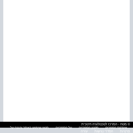
© מטח - המרכז לטכנולוגיה חינוכית
אינדקס הספרים
תקנון הספרייה
על הספרייה
תנאי שימוש באתר והגנה על
פרטיות
הסדרי נגישות
עזרה