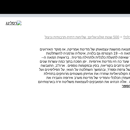
>
500 שנות קולוניאליזם: שליחות דתית-תרבותית וניצול
 במרחב הגיאוגרפי כתוצאה מהשגת עצמאותן של מדינות אמריקה, אז מוקד האירועים
הקולוניאליים נדד ליבשת אפריקה ולמזרח הרחוק . במהלך המאה ה‑‑ 19 הצטרפו גם בלגיה, איטליה וגרמניה להשתלטות
ך שאיפה לתועלת כלכלית ולתהילה מדינית . בראשית המאה ה‑‑
 שעד כה היו מדינות אירופיות . יפן הפכה בתוך כמה עשרות שנים
 נרחבים בקוריאה, בסין ובמקומות נוספים . ארה"ב, התגבשה
צרפת וספרד, ובהמשך השתלטה על הוואי, על הפיליפינים ועל
 הקולוניאליות שחררו את אחיזתן משטחים מרוחקים בתחילת
המלחמות החלישו את מעמדן הכלכלי והמדיני של מדינות מערב אירופה והגבירו את
ה . אלה הנהיגו את המאבקים לעצמאות משליטה זרה בארצותיהם
הספר