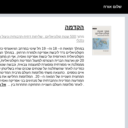
שלום אורח
הקדמה
מתוך:
500 שנות קולוניאליזם : שליחות דתית-תרבותית וניצול כלכלי
כלכלי
במהלך המאות ה‑‑ 18 וה‑‑ 19 חל שינוי
הקולוניאלית האירופית על יבשות אפריקה ואסיה, אף הן מתו
20 יפן וארצות הברית הצטרפו למעגל המדינות הקולוניאליות,
מממלכת אי מסורתית ומסוגרת למעצמה צבאית, וכבשה שטחים
כמדינה לאחר שהשתלטה על שטחים שכנים שהיו בשליטתן של 
איים נוספים . כתוצאה משתי מלחמות העולם מרבית המדינות
המחצית השנייה של המאה ה‑‑ 20 . 
המודעות המדינית והחברתית של מנהיגים בני אפריקה ואסי
. לאחר מלחמת העולם השנייה התחזקה התחרות בין ...
אל 