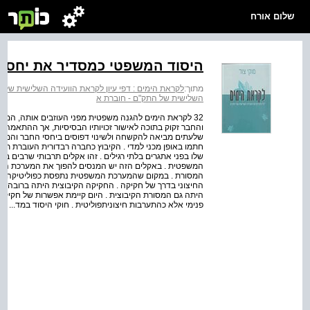
שלום אורח
היסוד המשפטי כמסדיר את יחסי ה
מתוך:
לקראת הימים : דפי עיון לקראת הוועידה השלישית של 
השלישית של התק"ם - חוברת א
32 לקראת הימים להגנה משפטית מפני העוזבים אותה, המאי
והחבר זקוק בתוכה לאישור זכויותיו הבסיסיות, אך ההתאמה
שלעתים מביאה להקשחה ולשינוי דפוסים ביחסי החבר והממסד 
חתמו באופן מכני למדי . הקיבוץ כחברה רב­דורית העוברת 
שלו בפני אתגרים בלתי רגילים . זהו אקלים תרבותי שרבים ב
המשפטית . באקלים הזה יש המנסים להפוך את המערכת המ
המסורת . במקום שהמערכת המשפטית נתפסת כפוליטיקה נא
החיצוני בדרך של חקיקה . החקיקה הקיבוצית היתה ברובה פני
היתה גם המסורת הקיבוצית . היום קיימת אפשרות של חקיקה
פנימי אלא כהתערבות חיצונית­פוליטית . חוקי היסוד במד...
א