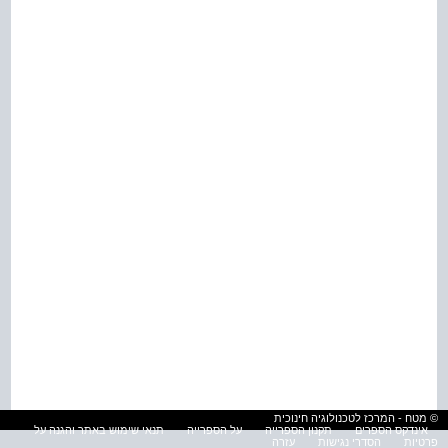
© מטח - המרכז לטכנולוגיה חינוכית
אינדקס הספרים
תקנון הספרייה
על הספרייה
תנאי שימוש באתר והגנה על
פרטיות
הסדרי נגישות
עזרה