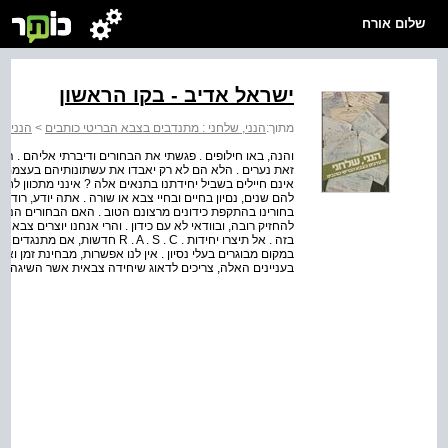
שלום אורח
ישראל אדיב - בקו הראשון
מתוך:
הנני, שלחני : מתנדבים בצבא הבריטי כותבים
>
הנני, 
והנה, באו חילופים . פגשתי את הבחורים ודיברתי אליהם . הם
זאת נערים . הלא הם לא רק יאבדו את עשתונותיהם בעצמם אל
אינם חיילים בשביל יחידתנו בתנאים אלה ? אינני מתכוון לחוסר
להם שנים, נםיון בחיים ובחיי צבא או שורה . אתה יודע, רוד
בחורינו בהתקפת כידונים מרצונם הטוב . האם הבחורים­ הנער
להחזיק רובה, ובוודאי לא עם כידון . והרי אנחנו יוצרים צבא 
בזה . אל תיצרו יחידות . A . S . C
במקום מבוגרים בעלי נסיון . אין לנו אפשרות, מבחינת זמן ו
בעניינים האלה, צריכים לדאוג שיחידה צבאית אשר השיגה שם