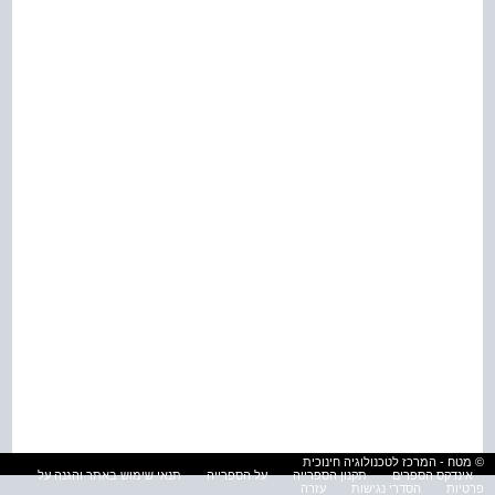
© מטח - המרכז לטכנולוגיה חינוכית
אינדקס הספרים
תקנון הספרייה
על הספרייה
תנאי שימוש באתר והגנה על
פרטיות
הסדרי נגישות
עזרה