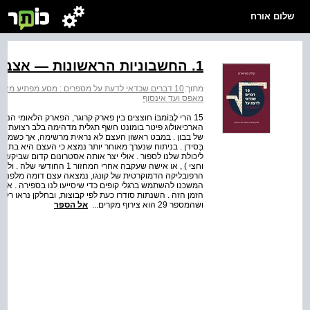
שלום אורח
1. החשבוניות הראשונות — אצבעות ובהונות
מתוך:
10 דברים שכדאי לדעת על מספרים : מסע מפתיע מאפס ועד אינסוף
מאפס ועד אינסוף
15 הרי לֶבּוֹמבּוֹ חוצצים בין פארק קרוגר, הפארק הלאומי 
של בבון . במבט ראשון העצם לא נראית מרשימה, אך כשמתב
ליכולת שלנו לספור . אולי יצר אותה אסטרונום קדום שביקש
וחצי ) , או אישה שעקבה אחרי
המשכנו להשתמש ברגלי קופים כדי שיסייעו לנו בספירה . א
ושהמספר 29 הוא צירוף מקרים...
אל הספר