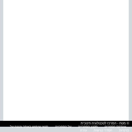
© מטח - המרכז לטכנולוגיה חינוכית
אינדקס הספרים
תקנון הספרייה
על הספרייה
תנאי שימוש באתר והגנה על
פרטיות
הסדרי נגישות
עזרה