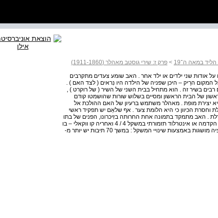
הליד במאה ה־19
>
פרק ז: שירי גוסטב מאהלר (1911-1860)
סטב מאהלר ( 1860 - 1911 ) השירים הם על אודות שני ילדים או ילד אחר . האב שומע צעדים מתקרבים
המקום הרֵיק – היכן שפניה של הילדה היו נִראים ( לצד האם ) .
 רבים בשיר זה . הוא מתחיל בבית השני של השיר ( של רוקרט ) ,
שון של הבית הראשון ומסיים בשלוש שורות שהושמטו קודם
יא יצירת מופת . מאהלר משתמש ברעיון של האם ההולכת אל
וחסרת הכיוון כי היא הלומת צער . אף שלאֵם יש תפקיד ראשי
לת . האב מתמקד בתמונה אחת החרותה בזִיכרונו, הפנים של בתו
שאיננה עוד . זהו שיר במבנה סטרופי א - ב - א - ב שלכל בית הקדמה או אינטרלוד תזמורתי במשקל 4 / 4 ואחריה קו ווקאלי – בו
מתרחשים שינויי משקל בין 2 / 3 ל- 4 / 4 . הצבעוניות והווריאציה מושגות באמצעות שינויי המשקל : במשך 70 תיבות יש יותר מ-