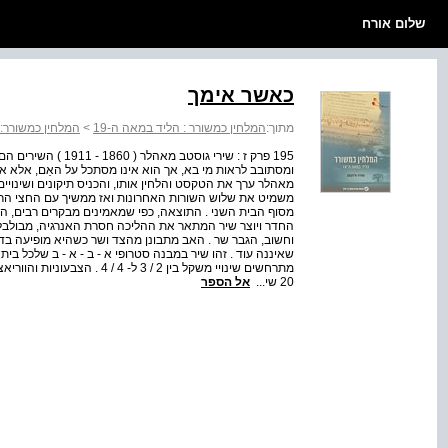
שלום אורח
כאשר אימך
מתוך:
המלחין כמשורר : הליד במאה ה-19
>
המלחין כמשורר: 
195 פרק ז : שירי גו
ומסתובב לראות מי בא, אך הוא אינו מסתכל על האֵם, אלא אל 
מאהלר ערך את הטקסט והלחין אותו, והכניס תיקונים ושינויים
משמיט את שלוש השורות האחרונות ואז ממשיך עם החצי הרא
מסוף הבית השני . התוצאה, כפי שמאמינים מבקרים רבים, ה
החדר ויוצר שיר המתאר את ההליכה חסרת האנרגיה, מבולבלת 
וחשוב, הגבר שר . האב מתבונן מהצד ושר כשהיא מופיעה בד
20 שי...
אל הספר