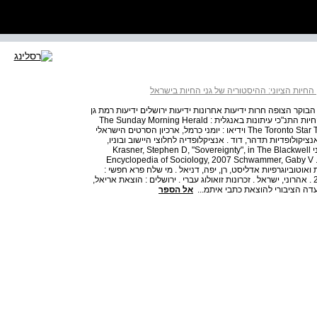
 החיות הציוני: ההיסטוריה של גני החיות בישראל
ץ הבוקר הצופה חרות ידיעות אחרונות ידיעות ירושלים ידיעות רמת גן
כתב העת לצמחי ישראל כל העיר מעריב על המשמר עלון גן החיות התנ"כי עיתונות באנגלית : The Sunday Morning Herald
The Toronto Star The Palestine Post Israel Magazine Histadrut foto news וידיאו : יומני כרמל, ארכיון הסרטים הישראלי
י, דרור, 'אין אריות בתל אביב' , תאגיד השידור כאן, 2019 אנציקולופדיות תדהר, דוד . אנציקלופדיה לחלוצי היישוב ובוניו,
ספרית ראשונים : תל אביב, 1971 - 1947 273 גן החיות הציוני Krasner, Stephen D, "Sovereignty", in The Blackwell
Encyclopedia of Sociology, 2007 Schwammer, Gaby V . 
Catharine E . Bell . . : ( Taylor  ) ביוגרפיות ואוטוביוגרפיות אדליסט, רן, יפה, דניאל . מי שלח פרא חפשי :
אברהם יפה - "זורבה הציוני" , ירושלים : משרד הביטחון, 2008 . אהרוני, ישראל . זכרונות זואולוג עברי . ירושלים : הוצאת אריאל,
אל הספר