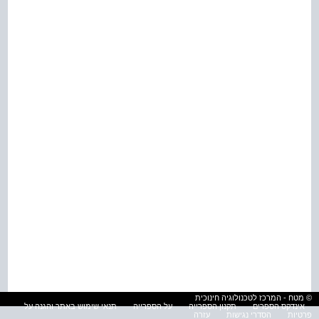
© מטח - המרכז לטכנולוגיה חינוכית
אינדקס הספרים
תקנון הספרייה
על הספרייה
תנאי שימוש באתר והגנה על
פרטיות
הסדרי נגישות
עזרה