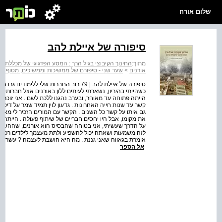
שלום אורח
סיפורה של איילת להב
מתוך:
החינוך הקיבוצי בגיל הרך : המסע הפדגוגי של מכללת או
אורנים
>
שער שני - סיפורם של ממשיכות וממשיכים, מסוף שנות השישים של המאה 
סיפורה של איילת להב | 79 רוב החברות שלי 
כשהייתי בהיריון, נשארתי לעיתים ללון באורנים אצל חברותיי,
הייתה פתוחה עד מאוחר, ובערב נהגנו ללכת לשם . אני זוכר
קשר עד שנות חייה האחרונות . גדעון לוין תמיד שמר על דיסטנ
גם איתו על קשר כל השנים . הקשר עם המורים הזכיר לי מאוד
את מקומו, אבל היו יחסים חבריים של שיתוף פעולה . הייתה 
על הדרך שעשיתי, אני בטוחה שהבסיס הוא אורנים, שההשראה
לזה משמעות ושאתה יכול להשפיע ולתת מעצמך לילדים רכים .
אומרת בגאווה שאני גננת . מה היא חושבת לעצמה ? עשר שנים 
אל הספר