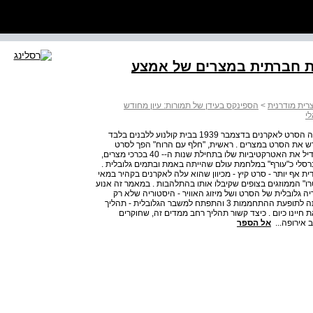
יעות חברתית במצרים של אמצע
רית מודרנית
>
הספינקס בעידן של תמורות: עיון מחודש
לי
און ברק 132 משנה אחרי הפרמיירה בארצות הברית - שם עלה הסרט לאקרנים בדצמבר 1939 בבית קולנוע ללבנים בלבד
חדש את הסרט במצרים . ראשית, "חלף עם הרוח" הפך לסרט
מלחמה, ובעיקר כזה השופך אור על תלאות העורף . הדבר הגדיל את האטרקטיביות שלו בתחילת שנות ה‑‑ 40 בכרכי מצרים,
לי כ"עורף" במלחמת עולם שהייתה באמת ובתמים גלובלית .
ת אף יותר - סרט קיץ - מכיוון שהוא עלה לאקרנים בקהיר במאי
טרו" הממוזגים בצופים שקיבלו אותו בהתלהבות . במאמר זה אנוע
ה גלובלית של הסרט ושל מיזוג האוויר - היסטוריה שלא רק
מחברת את מצרים למרחבים מחוצה לה, אלא גם קושרת אותה לתופעת ההתחממות 3 והתפתח למשבר הגלובלית - תהליך
ינו כיום . כיצד קשור תהליך רחב ממדים זה, שחוקרים
 אירופה...
אל הספר