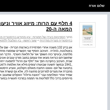
שלום אורח
4 חלף עם הרוח: מיזוג אוויר ונ
המאה ה‑20
מתוך:
הספינקס בעידן של תמורות : עיון מחודש בהיסטוריה מצ
בהיסטוריה מצרית מודרנית
>
שער ראשון - בין הגלובלי ללוקא
באטלנטה, ג'ורג'יה . העיכוב הוסיף שני הקשרים שמסגרו מ
שתושביהם כנראה מצאו את עצמם במצב מורט עצבים אוניברס
שנית, העיכוב בהקרנה הפך את "חלף עם הרוח" לתופעה ייחודי
,1941 ובמשך תשעה שבועות רצופים מילא את אולמות ה"מ
בתנועה של זום‑‑אאוט החוצה מאולם הקולנוע, ואציע היסטורי
שמיד אחרי המלחמה עבר "האצה גדולה" האקלים שמעצב את חי
מייחסים בדרך כלל לפליטות גזי חממה במרכזי תעשייה במערב