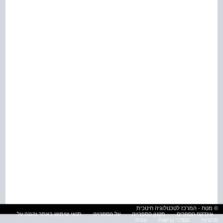
© מטח - המרכז לטכנולוגיה חינוכית
אינדקס הספרים
תקנון הספרייה
על הספרייה
תנאי שימוש באתר והגנה על
פרטיות
הסדרי נגישות
עזרה