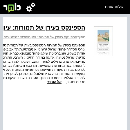
שלום אורח
הספינקס בעידן של תמורות: עיון
מתוך:
הספינקס בעידן של תמורות : עיון מחודש בהיסטוריה מצ
הספינקס בעידן של תמורות הספינקס בעידן של תמורות סדרת נַ
עורכי הסדרה פרופ' ישראל גרשוני, אוניברסיטת תל אביב פרו
אורית בשקין, אוניברסיטת שיקגו פרופ' מוצטפא כבהא, האוניבר
מדינת ישראל נטועה וארוגה במזרח התיכון : הערבי, התורכי וה
מחייבת אותנו כישראלים לפתח הקשבה פעילה למרחב הסובב או
להקנות הבנה מחודשת ומעמיקה, מורכבת ורב-קולית ביחס לה
לפרסם עבודות מקוריות המייצגות פרשנויות מאתגרות על אודו
בהקשרו האזורי והן בהקשריו הגלובליים, וכמו כן לעדכן את 
לימודי האסלאם והמזרח התיכון . הסדרה תעודד הפקת חיבורים 
תרבות ומגדר,...
אל הספר