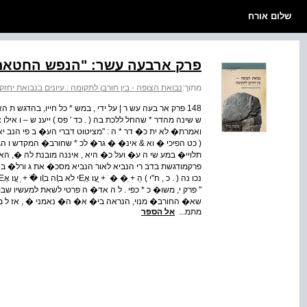
שלום אורח
פרק ארבעה עשר: "הנפש החטאת ה
מתוך:
נבואת הצופה - בין חורבן לתקומה : עיונים בנבואת יחזק
148 פרק אר בעה עש ר | על ידי , במש * כל חייו, בהדגש 
ש שינה מהדר * שהחל ללכת בה ( . כד ' פס ) ייענ ש – ו אילו צ
ואמרת� לא ית כ� דר * ה : "מציטוט דברי הע� ב פי הנב י
( כט הפיכי � וא & אינ� � גר� לכ * שחורב� המקדש ו הגלו
תלויי� במע שי ה ע� ועל כ� היא , איננה מובנת לה �, הא�
פרקמודגשת בדב רי הנביא לאור הנביא מסכ� את ג ורל� בה 
" פרק י, משו� כ * כפי . ל ה אד� ה פרטי לשאת למעשיו שבו
שא� החורב� מנוי, הנראה בי� א� ה� נאמני � , אז ל מע
מתמ...
אל הספר