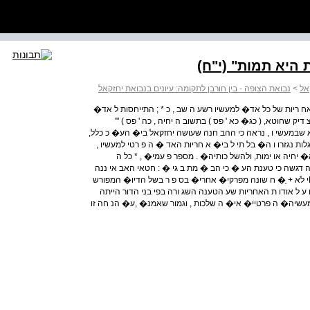
יא תמות" (י"ח)
אל
>
נבואת הצופה - בין חורבן לתקומה: עיונים בנבואת יחזקאל
ת האח ריות של כל אד� למעשיו רשע ה שב , כ * ; התייחסות ל אד�
 דיק שחוטא, ( כג� כא ' פס ) בתשוב ה יחיה , כה ' פס ) "'
א שבמעשי ו , נראה כי ההב חנה שעושה יחזקאל בי� הע� כ כלל,
ת נגזרו ו ה� בל תי ל בי� א חריות האד � ה פ רטי למעשיו ,
 יחיה או ימות, ולהשל כותיה� . מספר פ עמי� , * כל ה
דגשה כי טענת הע � כי הב � מת ב גי � : חטאי האב אי ננה
נכו נה ( . כ , ח"י ) הַ + ֵ� � ֹ + ַעֲו אָEִי לֹא בIָה בIְו �ֹ + ַ עֲו אָEִי לֹא + ֵ� ח שונה מפרקי� אחרי� בס פ ר בשל הדיו� המפורש
 ע ל אודו ת האחריות שע הטענה השג ורה בפי בני הדור הייתה
שיה� ה פרטיי� אי� ה שלכות , וגמור שאמנ� ,ע� הנ חה זו