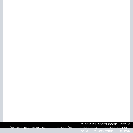
© מטח - המרכז לטכנולוגיה חינוכית
אינדקס הספרים
תקנון הספרייה
על הספרייה
תנאי שימוש באתר והגנה על
פרטיות
הסדרי נגישות
עזרה