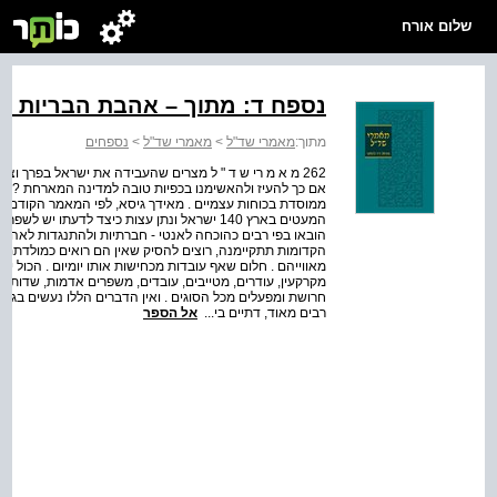
שלום אורח
נספח ד: מתוך – אהבת הבריות ב
מתוך:
מאמרי שד"ל
>
מאמרי שד"ל
>
נספחים
262 מ א מ רי ש ד " ל מצרים שהעבידה את ישראל בפרך וציוו
אם כך להעיז ולהאשימנו בכפיות טובה למדינה המארחת ? ממא
ממוסדת בכוחות עצמיים . מאידך גיסא, לפי המאמר הקודם, ה
המעטים בארץ 140 ישראל ונתן עצות כיצד לדעת
הובאו בפי רבים כהוכחה לאנטי - חברתיות ולהתנגדות לאהבת 
הקדומות תתקיימנה, רוצים להסיק שאין הם רואים כמולדתם
מאווייהם . חלום שאף עובדות מכחישות אותו יומיום . הכול יו
מקרקעין, עודרים, מטייבים, עובדים, משפרים אדמות, שדות, גי
חרושת ומפעלים מכל הסוגים . ואין הדברים הללו נעשים בגני
רבים מאוד, דתיים בי...
אל הספר