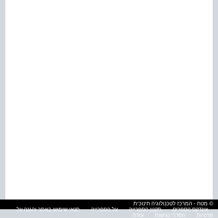
© מטח - המרכז לטכנולוגיה חינוכית
אינדקס הספרים
תקנון הספרייה
על הספרייה
תנאי שימוש באתר והגנה על
פרטיות
הסדרי נגישות
עזרה