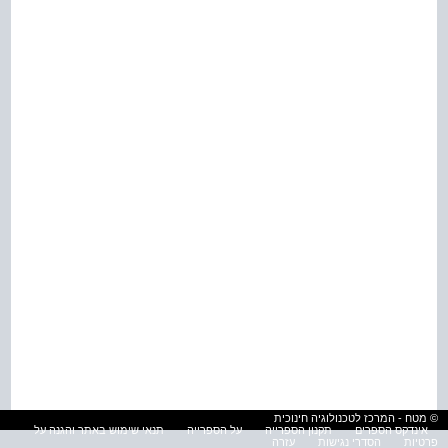
© מטח - המרכז לטכנולוגיה חינוכית
אינדקס הספרים
תקנון הספרייה
על הספרייה
תנאי שימוש באתר והגנה על
פרטיות
הסדרי נגישות
עזרה