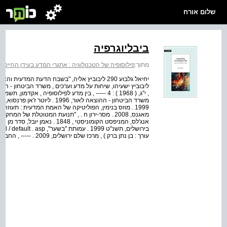
שלום אורח
ביבליוגרפיה
מתוך:
פילוסופיה של הטכנולוגיה : אתגרי המדע בעידן ההייטק
, י"ג, ( 1968 ) : 4 ‑‑‑‑‑ , בין מדע לפילוסופיה , א
משרד הביטחון - ההוצאה לאור, 96
אנג'לס, המניפסט הקומוניסטי , 8
עורך : בן נתן ברק ) , מרכז שלם ירושלים, 2009 . ‑‑‑‑‑ , החברה הפתוחה ואויביה...