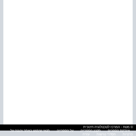
© מטח - המרכז לטכנולוגיה חינוכית
אינדקס הספרים
תקנון הספרייה
על הספרייה
תנאי שימוש באתר והגנה על
פרטיות
הסדרי נגישות
עזרה