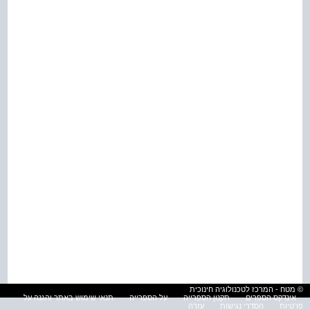
© מטח - המרכז לטכנולוגיה חינוכית
אינדקס הספרים
תקנון הספרייה
על הספרייה
תנאי שימוש באתר והגנה על
פרטיות
הסדרי נגישות
עזרה