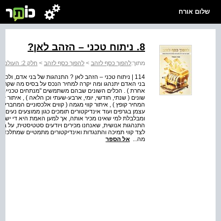
שלום אורח
8. ניתוח טכני – הזהב לאן?
מתוך:
להפוך כסף לזהב
>
להפוך כסף לזהב
>
חלק 2: העולם היום
114 | ניתוח טכני – הזהב לאן ? התנהגות של בני אדם, ולכ
בני האדם יתנהגו ומה יקרה למחיר הנכס על בסיס מה שקרה לו
אחרת ) . הכלים השונים שבהם משתמשים "מנתחים טכניים" הם גר
שונים ( שנתי, חודשי, יומי, ארבע-שעתי וכן הלאה ) , איתור 
המחיר קופץ ) , איתור קווי מגמה ( קווים אלכסוניים המחברים נ
ומבלבלת למי שאינו מכיר אותה, אך למען האמת היא די ישיר
התנהגות אנושית, שאנחנו מכירים ויודעים סטטיסטית, על ב
לצד קווי תמיכה והתנגדות ואינדיקטורים מתמטיים שמתלכדי
מה...
אל הספר