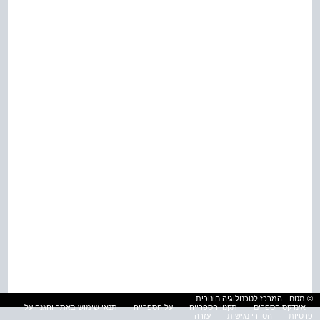
© מטח - המרכז לטכנולוגיה חינוכית
אינדקס הספרים
תקנון הספרייה
על הספרייה
תנאי שימוש באתר והגנה על
פרטיות
הסדרי נגישות
עזרה