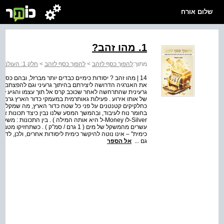
שלום אורח
1. מהו זהב?
מתוך:
להפוך כסף לזהב
>
להפוך כסף לזהב
>
חלק 1: העולם שהיה
14 | מהו זהב ? יסודות כימיים כבדים יותר מברזל, ובהם כסף
את האנרגיה הדרושה ליצירתם בהיתוך גרעיני וגם להפצתם בח
גרעינית שהתרחשה לאחר שכוכב קרס אל תוך עצמו והגיע לכ
של אותו אירוע . פעילות גאותרמית במעמקי כדור הארץ גרמה 
כחלקיקים קטנטנים על פני כל שטח כדור הארץ, מה שמקל את ה
בחומר נוח לעיבוד, ובהמשך המסע שלנו נבין כיצד תכונות א
עשרים מהמשקל של מים ( 1 גרם / סמ"ק ) 
כימית" – אינו נוטה להיקשר כימית ליסודות אחרים, ולכן, לד
גם ...
אל הספר