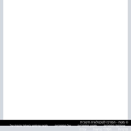
© מטח - המרכז לטכנולוגיה חינוכית
אינדקס הספרים
תקנון הספרייה
על הספרייה
תנאי שימוש באתר והגנה על
פרטיות
הסדרי נגישות
עזרה