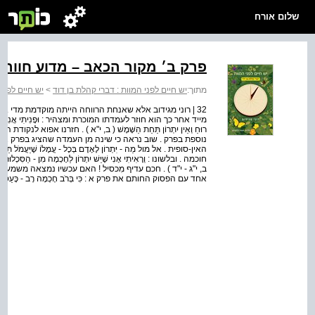
שלום אורח
פרק ב׳ מקור הכאב – מדוע חווה
מתוך:
יש חיים לפני המוות : דברי קהלת בן דוד
>
יש חיים לפני
32 | רוני מגידוב אלא שאנחת הרווחה הייתה מוקדמת מדי .
מייד אחר כך הוא חוזר לעמדתו המוכרת ומצהיר : וּפָנִיתִי אֲנִי בְּכָל - מַעֲשַׂ
רוּחַ וְאֵין יִתְרוֹן תַּחַת הַשָּׁמֶשׁ ( ב, י"א ) . חזרנו אפוא 
נוספת בפרק . שוב נראה כי שינה מן העמדה שהציג בפרק א, ו
האין-סופית . אל מול מַה - יִּתְרוֹן לָאָדָם בְּכָל - עֲמָלוֹ שֶׁיַּעֲ
חוכמה . ובלשונו : וְרָאִיתִי אָנִי שֶׁיֵּשׁ יִתְרוֹן לַחָכְמָה מִן - הַסִּכְלוּת כִּית
ב, י"ג - י"ד ) . חכם עדיף מִכסיל ! האם עכשיו נמצאה משמעו
אחד עם הפסוק החותם את פרק א : כִּי בְּרֹב חָכְמָה רָב - כָּעַס.