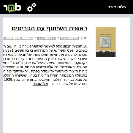
שלום אורח
ראשית השיתוף עם הבריטים
מתוך:
תוכנית הצפון
>
תוכנית הצפון
>
פרק ב': מצפון תיפתח 
מכוונת להקפיא את המשך התפתחותו של הבית­הלאומי היהודי,
הערבי . בקרב היישוב בארץ התפתח ויכוח נוקב בדבר הדרך וה
החוגים "האזרחיים" היו אלה שתבעו מתינות, וחוגי "השמאל" 
בהנהלת הםוכנות­היהודית מדיניות בטחון, שעיקרה ההחלטה כי
של צב
בהחלטה על שינוי צביונו...
אל הספר