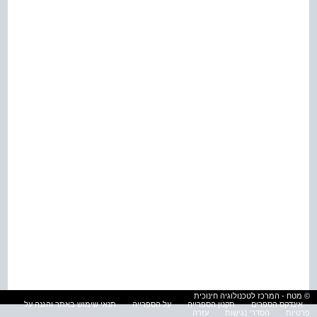
© מטח - המרכז לטכנולוגיה חינוכית
אינדקס הספרים
תקנון הספרייה
על הספרייה
תנאי שימוש באתר והגנה על
פרטיות
הסדרי נגישות
עזרה