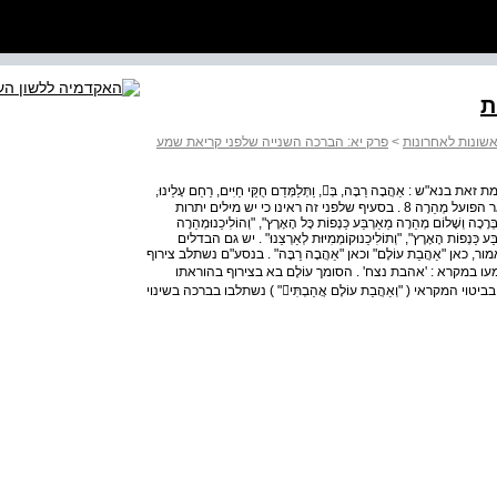
ת
שונות לאחרונות
>
פרק יא: הברכה השנייה שלפני קריאת שמע
126 | פ ר ק י א לְהַשְׂכִּיל, וְהוֹלִיכֵנוּמְהֵרָה קוֹמְמִיּוּת לְאַרְצֵנוּ . לעומת זאת בנא"ש : אַהֲבָה רַבָּה, בְּ, וַתְּלַמְּדֵם חֻקֵּי חַיִּים, רַחֵם עָלֵינוּ,
וְתֵן בְּלִבֵּנוּלְהָבִין וּלְהַשְׂכִּיל, וְתוֹלִיכֵנוּקוֹמְמִיּוּת לְאַרְצֵנוּ . 8 כגון תואר הפועל מְהֵרָה 8 . בסעיף שלפני זה ראינו כי יש מילים יתרות
לוֹם מְהֵרָה מֵאַרְבַּע כַּנְפוֹת כָּל הָאָרֶץ", "וְהוֹלִיכֵנוּמְהֵרָה
ַע כַּנְפוֹת הָאָרֶץ", "וְתוֹלִיכֵנוּקוֹמְמִיּוּת לְאַרְצֵנוּ" . יש גם הבדלים
אציין כמה מהם ואדון בהם בפירוט המתבקש . 9 . כאמור, כאן "אַהֲבַת עוֹלָם" וכאן "אַהֲבָה רַבָּה" . בנסע"ם נשתלב צירוף
 "וְאַהֲבַת עוֹלָם אֲהַבְתִּי" ( ירמיה לא 2 ) כמשמעו במקרא : 'אהבת נצח' . הסומך עוֹלָם בא בצירוף בהוראתו
במקרא, היינו הוא מציין זמן —'נצח' . בעצם כל שלוש המילים בביטוי המקראי ( "וְאַהֲבַת עוֹלָם אֲהַבְתִּי" ) נשתלבו בברכה בשינוי