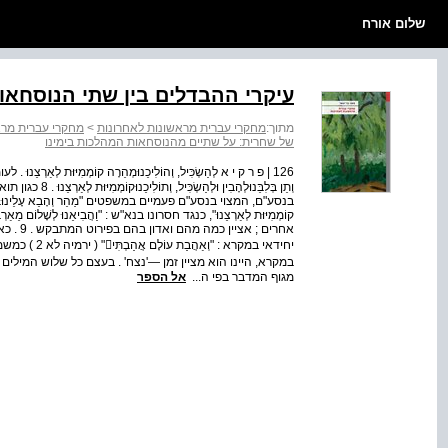
שלום אורח
עיקרי ההבדלים בין שתי הנוסחאו
מתוך:
מחקרי עברית מראשונות לאחרונות
>
מחקרי עברית מרא
של שחרית: על שתיים מהנוסחאות המהלכות בימינו
בנסע"ם, המצוי בנסע"ם פעמיים במשפטים "מַהֵר וְהָבֵא עָלֵינוּבְּרָכָה וְשָׁ
קוֹמְמִיּוּת לְאַרְצֵנוּ", כנגד חסרונו בנא"ש : "וַהֲבִיאֵנוּ לְשָׁלוֹם מֵאַרְבּ
אחרים ; 
יחידאי במקרא :
מגוף המדבר בפי ה...
אל הספר