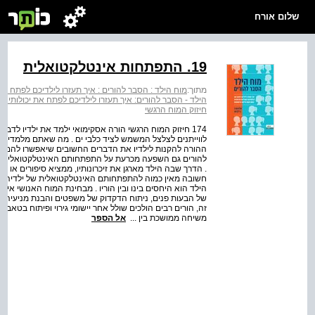
שלום אורח
19. התפתחות אינטלקטואלית
מתוך:
מוח הילד : הסבר להורים : איך תעזרו לילדיכם לפתח א
הילד - הסבר להורים: איך תעזרו לילדיכם לפתח את יכולותי
חיזוק המוח הרגשי
174 חיזוק המוח הרגשי הורה אסקימואי ילמד את ילדיו לדב
לווייתנים לצלצל המשמש לציד כלבי ים . מה שאתם מלמדים 
ההורה להקנות לילדיו את הדברים החשובים שיאפשרו להם לח
להורים גם השפעה מכרעת על התפתחותם האינטלקטואלית של 
. הדרך שבה הילד מארגן את זיכרונותיו, ממציא סיפורים או ח
חשובה מאין כמוה להתפתחותם האינטלקטואלית של ילדיהם . 
הילד הוא היחסים בינו ובין הוריו . מבחינת המוח האנושי אין גי
של הבעות פנים, ניתוח הדקדוק של משפטים והבנת מניעיהם 
זה, הורים רבים הולכים שולל אחר יישומי גירוי ופיתוח בטאבל
משיחה ממושכת בין ...
אל הספר