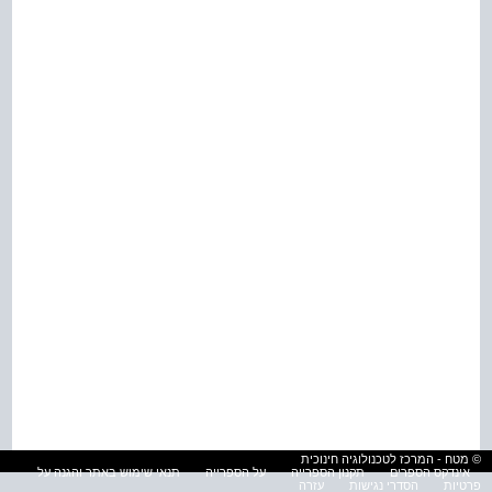
© מטח - המרכז לטכנולוגיה חינוכית
אינדקס הספרים
תקנון הספרייה
על הספרייה
תנאי שימוש באתר והגנה על
פרטיות
הסדרי נגישות
עזרה