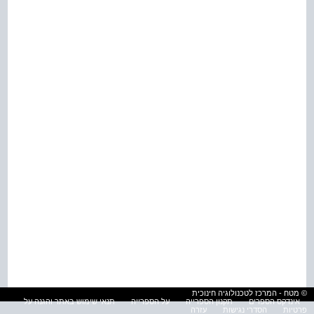
© מטח - המרכז לטכנולוגיה חינוכית
אינדקס הספרים
תקנון הספרייה
על הספרייה
תנאי שימוש באתר והגנה על
פרטיות
הסדרי נגישות
עזרה