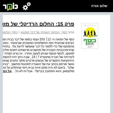
שלום אורח
פרק 15: החלום הרדיקלי של מזומן דיגיטלי
מתוך:
כסף : הסיפור האמיתי של דבר מומצא
>
כסף: הסיפור 
כסף של המאה ה- 12׀ 203 עצמי בסופו של
הצ'קים שכתבתי ואת התשלומים המקוונים שביצעתי . כמעט בו
מהפנקס שלי כדי ללמוד כל דבר שאפשר לדעת עלי . בתחילת ש
שהדומיננטיות הגוברת של מחשבים מרושתים חזקים וזולים עומ
למעקב, לכסף פנקסי שניתן לעקוב אחריו . זה נורא הפחיד אות
ליצירתה של חברה מתועדת 7 / 24 , 
ההימצאות והקשרים של אנשים פרטיים מתוך נתונים שנאספו
ואשר פורסם בכתב עת של האגודה למכונות מחשוב . "בגישה ה
שלנו" . צ'אום לא היה סתם איזה נביא היפי שהתלונן על טכנולו
פולקסווגן, והוא הסתובב בברקלי . אבל זה לא כל...
אל הספר