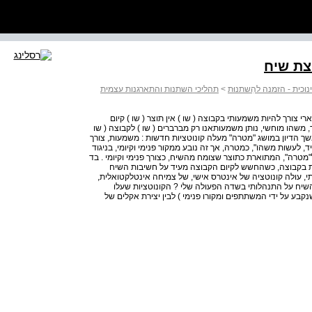
וכית - הזמנה להִשתנוּת
>
תהליכי השתנות והתארגנות עצמית
ה"ניגוד בינארי צורך להיות משמעותי בקבוצה ( שו ) אין תוצר ( שו ) קיום
 משהו מוחשי, נותן משמעותאנו רק מברברים ( שו ) לקבוצה ( שו
 המשך הדיון במושג "מטרה" מעלה קונוטציות חדשות : משמעות, צורך
, לעשות משהו", כמטרה, אך זה נובע ממקור פנימי וקיומי, בניגוד
"מטרה", המתוארת כתוצר שצומח מהשיח, כצורך פנימי וקיומי . בד
 בקבוצה, כשהחשש לקיום הקבוצה מעיד על חשיבות השיח
, עולה קונוטציה של אינטרס אישי, של צמיחה אינטלקטואלית,
שיח על התנהלותי בשדה הפעולה שלי ? הקונוטציות שעלו
בע על ידי המשתתפים ומקורו פנימי ) לבין יצירת אקלים של