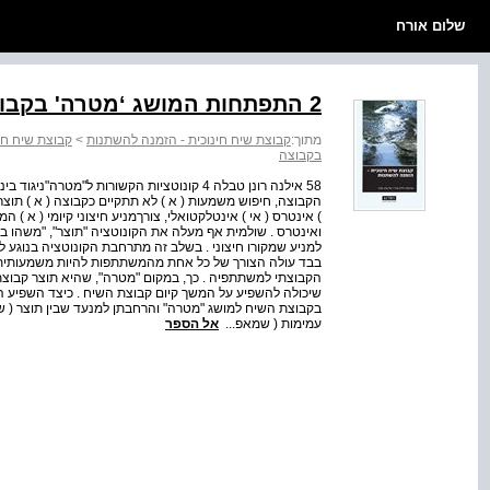
שלום אורח
2 התפתחות המושג ‘מטרה' בקבוצת שיח
מתוך:
קבוצת שיח חינוכית - הזמנה להשתנות
>
קבוצת שיח חינ
בקבוצה
58 אילנה רונן טבלה 4 קונוטציות הקשורות ל"מטר
הקבוצה, חיפוש משמעות ( א ) לא תתקיים כקבוצה ( א ) תוצר,
) אינטרס ( אי ) אינטלקטואלי, צורךמניע חיצוני קיומי ( א )
ואינטרס . שולמית אף מעלה את הקונוטציה "תוצר", "משהו ביד
למניע שמקורו חיצוני . בשלב זה מתרחבת הקונוטציה בנוגע ל
בבד עולה הצורך של כל אחת מהמשתתפות להיות משמעותית
הקבוצתי למשתתפיה . כך, במקום "מטרה", שהיא תוצר קבוצתי
שיכולה להשפיע על המשך קיום קבוצת השיח . כיצד השפיע ה
בקבוצת השיח למושג "מטרה" והרחבתן למנעד שבין תוצר ( שנק
עמימות ( שמאפ...
אל הספר