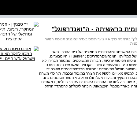
ומית בראשיתה - ה"ואנדרפוגל"
וץ" בגרמניה כרך א
>
נוער תוסס בעדה שאננה: תנועות הנוער
נית
מכות המשפחה ומהדפוסים החמורים של בית הספר . השם
"ואנדרפוגל" ) Wandervogei ( שפירושו "ציפור נוד", נתקבל בשל סמליותו . המנהיגים­המדריכים ) Fuehrer ( היו מבוגרים,
 וניסחו תפיסות ערכיות . חבורות המשוטטים, שמספר חבריהן לא
ים­עשרה עד תשע­עשרה שנה . הקבוצה המגובשת היתה הגורם
תופעה סוציולוגית מוכרת : מסגרת חברתית לנערים שטרם זכו
ם, לממש מאוויים ולספק את הצורך במעמד ובכבוד, תוך כדי משחק
בספרו המקיף והביקורתי על תולדות ארגוני הנוער הגרמניים כתב
 זו שחדרה לתודעת התרבות האירופית עם הרציונליזם, כמאתיים
תוחה ­ כאחד מסמלי העצמאות, הוכחה ליכולתם להסתדר הרחק