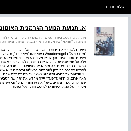
שלום אורח
א. תנועת הנוער הגרמנית האוטונ
מתוך:
נוער תוסס בעדה שאננה : תנועות הנוער הציוניות ו"החל
הציוניות ו"החלוץ" בגרמניה כרך א
>
מבוא: תנועת הנוער הגרמ
צעירים לשם יציאה מן הכרך אל השדה ואל היער, הרחק מס
צעירים וסטודנטים . תוך שנים מעטות עיצבו דפוסים ומסגרות
עלה על חמישה­עשר עד עשרים בחבורה, כללו נערים בני שת
המלכד בחיי הנערים ובה מימשו את מאוויהם . "החבורה" היא 
להכרה בחברה בה ניתן להתנסות בפעילות וביחסים בין­אישיי
. 2 היציאה אל הטבע והשיטוט נשענו על מסורת רבת שנים . 
הארי פרום, כי ה"ואנדרפוגל" גילה מחדש את "תחושת הטבע",
שנה קודם לכן . הנערים בישלו את ארוחותיהם על גבי אש פ
מסיריה של אמא . כשהחלו לפרסם הור...
אל הספר