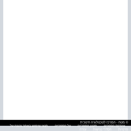
© מטח - המרכז לטכנולוגיה חינוכית
אינדקס הספרים
תקנון הספרייה
על הספרייה
תנאי שימוש באתר והגנה על
פרטיות
הסדרי נגישות
עזרה