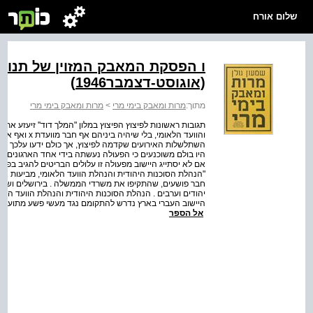
שלום אורח
ו הפסקת המאבק המזוין של תנוע
(אוגוסט-דצמבר1946)
מתוך:
מרות ומאבק בימי מרי
>
מרות ומאבק בימי מרי
תגובות ראשונות לפיצוץ הפיצוץ במלון "המלך דוד'' זיעזע את
והוועד הלאומי
השתלשלות האירועים שקדמה לפיצוץ, אך כולם ידעו על­כך שהו
"הנהלת הסוכנות היהודית והנהלת הוועד הלאומי, מביעות את 
חבר פושעים, שהתקיפו את משרדי הממשלה . בירושלים ושפכו
יהודים וערבים . הנהלת הסוכנות היהודית והנהלת הוועד הל
אל הספר