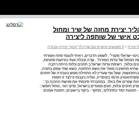
הליך יצירת מחזה של שיר ומחול
בט אישי של שותפה ליצירה
 יצירה
>
3 מפגשים אישיים עם שרה לוי־תנאי: יצירה ועבודה
 לביטוי ישראלי מקורי" . לשמע הדברים, ראיתי לעצמי פתח ואמרתי
 המחול של עדות המזרח" . שרה קיבלה אותי בזרועות פתוחות,
ים וכלות . רשימת עדות ישראל ב חתנים וכלות הייתה רחבה
, שהיא מחשיבה מאוד את נושא החתונה, נושא שחי עמוק בתוכה,
ה בהתרגשות, שעל אף שעדיין לא התחילה ממש בעבודה של חתנים
תיאטרון הרומי בקיסריה, ועליה ניצבות זו לצד זו חופות
נות שזורים אלו באלו . במחברתי סיכמתי את פגישת ההכנה כך :
רק חתנים וכלות, חגים ומועדים בישראל, פרקי הווי ; מחול חופשי :
 תנועות יסוד כתרגילים ; מחקר - ביקור ביישובים, הזמנת אמנים