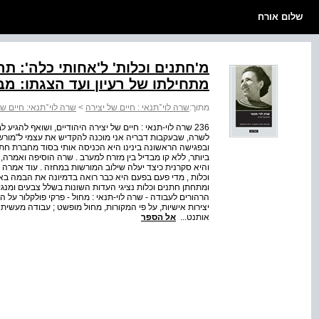
שלום אורח
מ'חתנים וכלות' ל'אחותי כלה': ת
מתחילתו של רעיון ועד הצגתו: מ
מתוך:
שרה לוי־תנאי : חיים של יצירה
>
שרה לוי־תנאי: חיים של
236 שרה לוי-תנאי : חיים של יצירה היהודיים, ושואף להגיע
לשרה, שבעקבות דבריה אני מוכנה להקדיש את עצמי ל"מורשת
ובפגישה הראשונה בינינו היא הכניסה אותי בסוד מחברת חתנ
ביותר, ללא קו מבדיל בין מזרח למערב . שרה הוסיפה ואמרה
והיא סקרנית כיצד יעלה שילוב המורשות במחזה . עוד אמר
וכלות , מדי פעם בפעם היא כבר רואה בדמיונה את הבמה באמפי
ומתחתן חתנים וכלות נציגי העדות השונות בשלל צבעים ומנגי
הרהורים לעבודה - שרה לוי-תנאי : מחול - פרקי פולקלור על הפ
יצירות אישיות, על פי המקורות, מחול מופשט ; עבודה מעשית -
אותנט...
אל הספר