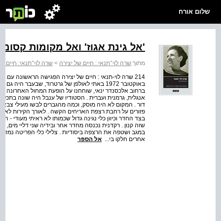
שלום אורח
'אל גינת אגוז' ואל מקומות קסומ
מתוך:
שרה לוי־תנאי : חיים של יצירה
>
שרה לוי־תנאי: חיים של
באוקטובר 1972 באתי לאולפן של גרטרוד, שבעבר ה
ברחוב אלכסנדר ינאי, שוחחנו על הופעת המחול האחרונה ש
אנגלית, גרמנית ועברית . הסטודיו של ענבל היה שונה בתכלית
דור . המקום לא היה מוסק, וכמה מהגברים לבשו מעילי צבא 
פזורים על רחבת רצפת האריחים הקשה . לאורך הקירות לא היה כ
בצד החדר וכיוון כלי נגינה גדול שכמותו לא ראיתי מעודי - היו
שזה קנוּן . רקדנית נכנסה מחדר אחר ובידיה שני דליי מים, ש
במגב ושטפה את הרצפה ביסודיות . צלילי כלי הפריטה נמזגו 
אחרים חלקו בי...
אל הספר