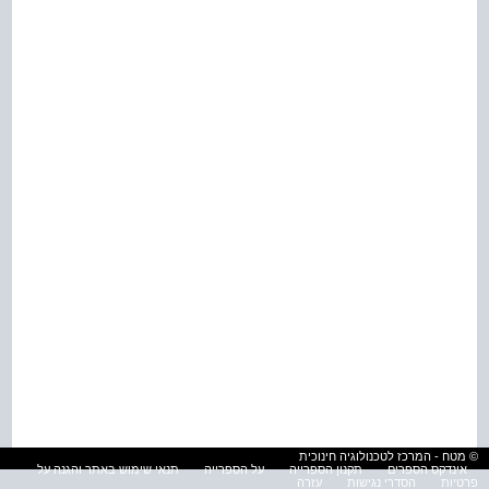
© מטח - המרכז לטכנולוגיה חינוכית
אינדקס הספרים
תקנון הספרייה
על הספרייה
תנאי שימוש באתר והגנה על
פרטיות
הסדרי נגישות
עזרה