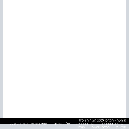
© מטח - המרכז לטכנולוגיה חינוכית
אינדקס הספרים
תקנון הספרייה
על הספרייה
תנאי שימוש באתר והגנה על
פרטיות
הסדרי נגישות
עזרה