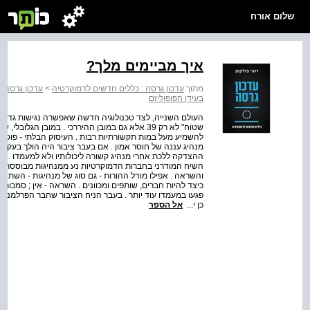
שלום אורח
איך מביימים מלך?
מתוך:
עדכון גרסה : כללים חדשים לדמוקרטיה
>
עדכון גרסה:
בעידן הפופוליזם
העולם השנייה, לצד טכנולוגיה חדשה שאפשרה נגישות גדולה 
שטוח" לא רק 39 אלא גם במובן ההיררכי . במובן הג
להשמיע מעל במות תקשורתיות רבות . העיסוק הבלתי ‑ פוסק 
ההצדקה ללכת אחרי מנהיג קשורה ליכולותיו ולא למעמדו . אם 
השיח המודרני בחברות הדמוקרטיות נע ממנהיגות מבוססת פי
והשראה . אפילו מודל ההורות ‑ גם סוג של מנהיגות ‑ השתנה
כיצד להיות חברים, שותפים ומכוונים . השראה ‑ אִין ; סמכו
פגעו במעמדו עוד יותר . בעבר הניח הציבור שחבר הפרלמנט מבין
כן י...
אל הספר