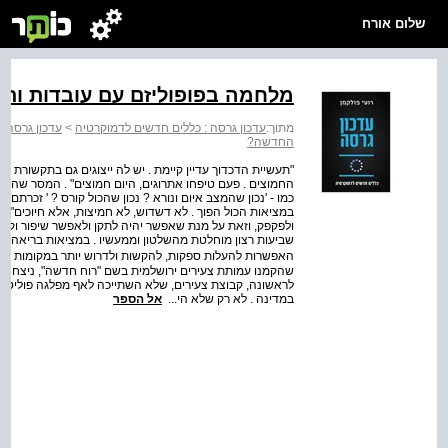
שלום אורח
מלחמה בפופוליזם עם עובדות ותו
מתוך:
עדכון גרסה : כללים חדשים לדמוקרטיה
>
עדכון גרסה:
החדשה?
"תעשיית הדכדוך עדיין קיימת . יש לה ייצוגים גם בתקשורת 
החמוצים . פעם טיפחו אתרוגים, היום חמוצים" . המסר שהודג
כמו ‑ 'נכון שהמצב איום ונורא ? נכון שהכול קורס ? ' זכרתם 
במציאות הכול הפוך . לא דשדוש, לא חמיצות, אלא חיוכים"
ולפקפק, וזאת על מנת שאפשר יהיה לתקן ולאפשר שיפור וקדמה 
שביעות רצון מוחלטת מהשלטון וממעשיו . במציאות בריאה, על
שהקמנו עמותת צעירים ירושלמית בשם "רוח חדשה", ניצחנו 
לראשונה, קבוצת צעירים, שלא השתייכה לאף מפלגה פוליטית 
במדינה . לא רק שלא הי...
אל הספר