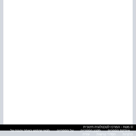
© מטח - המרכז לטכנולוגיה חינוכית
אינדקס הספרים
תקנון הספרייה
על הספרייה
תנאי שימוש באתר והגנה על
פרטיות
הסדרי נגישות
עזרה