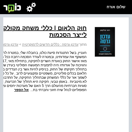
שלום אורח
חוק הלאום | כללי משחק מקולקלי
לייצר הסכמות
מתוך:
עדכון גרסה : כללים חדשים לדמוקרטיה
>
עדכון גרסה:
העניין, בשל התנגדות סיעת כולנו, בהובלה שלי, במטרה להגיע 
המשקף את עמדותינו, ובמטרה לעודד הסכמה רחבה ככל הנית
והוויכוח על אודותיו היה לתמצית המעשה הפוליטי בעידן של ה
בתהליך חקיקתו של החוק, בניסיון להיות גשר בין הצדדים ב
הלאום בכלים פוליטיים, משפטיים ומקצועיים לרוב . על כל סע
לשפוך אור על כללי המשחק שבתהליך החקיקה, על התרבות הפ
לא מיטביות . באופן טבעי, חקיקה היא תהליך של הכרעות, ו
סוגיות חברתיות מהעולם הרך 5 האם של
הפופוליזם לנהל שיח חזוני וחברתי בת...
אל הספר