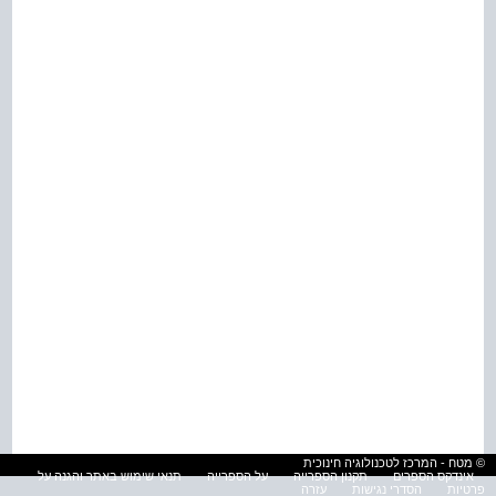
© מטח - המרכז לטכנולוגיה חינוכית
אינדקס הספרים
תקנון הספרייה
על הספרייה
תנאי שימוש באתר והגנה על
פרטיות
הסדרי נגישות
עזרה