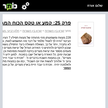
שלום אורח
פרק 25: קמע או טקס הכוח המגן של התפילין
מתוך:
קורא בין השורות
>
קורא בין השורות
>
חלק רביעי: מצוו
228 מצוות ומשמעותן מהי מהותה של מצוות תפילין ? הציוו
הביטוי "והיה לך לאות" מלמד על דבר מה המשמש לאות, והדבר
לא נתברר, ויתר על כך, נשאלת השאלה כיצד התפילין נושאות
שנכון להקדים ולהדגיש כי האירוע הגדול של יציאת מצרים ט
פעמים מספר את יציאת מצרים בזיקה למצוות מסוימות וכן את ח
שבעת ימים, כל האזרח בישראל ישבו בסוכות . למען ידעו דור
מצרים" ; וכן במצוות השבת בדברים ה' : "וזכרת כי עבד היית ב
ציווך ה' אלוהיך לעשות את יום השבת" ; כמו גם במצוות מתנות
ולאלמנה יהיה . וזכרת כי עבד היית בארץ מצרים, על כן אנוכי מ
הספר