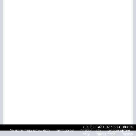
© מטח - המרכז לטכנולוגיה חינוכית
אינדקס הספרים
תקנון הספרייה
על הספרייה
תנאי שימוש באתר והגנה על
פרטיות
הסדרי נגישות
עזרה