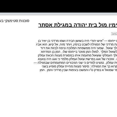
סוכנות סטימצקי בע
מועד
ם ייחוסו — "איש יהודי היה בשושן הבירה ושמו מרדכי בן יאיר בן
את מרדכי של המגילה לשבט בנימין, ויותר מזה, אל קיש, הוא אביו
ך שאול . שמעי היה ממשפחת המלוכה וניסה לבזות את דוד
שאול המלך . למולו המן מוזכר בייחוסו שלו . המן בן המדתא
 המלך העמלקי ששאול מתעמת איתו במסגרת מצוות הכאת עמלק
 . אזכורו של אגג בפרשת שאול ועמלק מלמד כי אגג היה צאצא
 עמלק . נמצינו למדים כי שני הגיבורים המתעמתים שבמגילה —
רוא כך את המגילה : סיפור מצוות מחיית עמלק מופיע בשני
 שמואל א בפרק ט"ו והמשכו בעימות שבין מרדכי והמן . המן