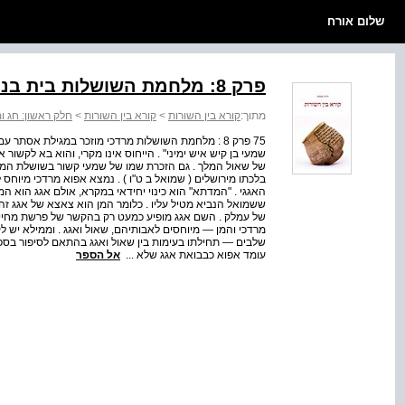
שלום אורח
פרק 8: מלחמת השושלות בית בנימין מול בית יהודה במגילת אסתר
מתוך:
קורא בין השורות
>
קורא בין השורות
>
חלק ראשון: חג ו
75 פרק 8 : מלחמת השושלות מרדכי מוזכר במגילת אסתר ע
שמעי בן קיש איש ימיני" . הייחוס אינו מקרי, והוא בא לקשור 
של שאול המלך . גם הזכרת שמו של שמעי קשור בשושלת המל
בלכתו מירושלים ( שמואל ב ט"ו ) . נמצא אפוא מרדכי מיוחס ל
האגגי . "המדתא" הוא כינוי יחידאי במקרא, אולם אגג הוא
ששמואל הנביא מטיל עליו . כלומר המן הוא צאצא של אגג זה
של עמלק . השם אגג מופיע כמעט רק בהקשר של פרשת מחיית
מרדכי והמן — מיוחסים לאבותיהם, שאול ואגג . וממילא יש לק
שלבים — תחילתו בעימות בין שאול ואגג בהתאם לסיפור בספר
עומד אפוא כבבואת אגג שלא ...
אל הספר