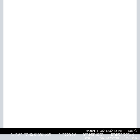
© מטח - המרכז לטכנולוגיה חינוכית
אינדקס הספרים
תקנון הספרייה
על הספרייה
תנאי שימוש באתר והגנה על
פרטיות
הסדרי נגישות
עזרה