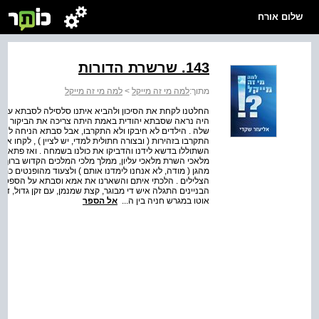
שלום אורח
143. שרשרת הדורות
מתוך:
למה מי זה מייקל
>
למה מי זה מייקל
החלטנו לקחת את הסיכון ולהביא איתנו סלסילה לסבתא עם מ
היה נראה שסבתא יהודית באמת היתה צריכה את הביקור כי 
שלה . הילדים לא חיבקו ולא התקרבו, אבל סבתא הניחה להם 
התקרבו בזהירות ( ובצורה חתולית למדי, יש לציין ) , לקחו 
השתוללו בדשא לידנו והדביקו את כולנו בשמחה . ואז פתאום
מלאכי השרת מלאכי עליון, ממלך מלכי המלכים הקדוש ברוך ה
מהגן ( מודה, לא אנחנו לימדנו אותם ) ולצעוד מהופנטים כמו ה
הצלילים . הלכתי איתם והשארנו את אמא וסבתא על הספסלים .
הבניינים התגלה איש די מבוגר, קצת שמנמן, עם זקן גדול, ד
אוטו במגרש חניה בין ה...
אל הספר