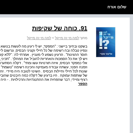
שלום אורח
91. כוחה של שקיפות
מתוך:
למה מי זה מייקל
>
למה מי זה מייקל
בשקט ובחיוך ביישני : "המפקד, יש לי רעיון מה לעשות בנושא 
ונפיץ טבלה ובה רשימה של כל חיילי וקציני הבסיס, ונרשום ל
חוסר ההגינות" . הרעיון נשמע לי מעניין . אמרתי לה : "ללא 
ויש לך את כל הסמכות והאחריות להוביל את המהלך . "תכיני
אלי כמפקד הבסיס, איזה תורנויות עשו ומתי" . דקלה הסתע
וזמנה הפנוי, עשתה עבודה מעמיקה והכינה רשימה "נושמת" 
שונות לכל חיילי וחיילות הבסיס . השינוי לטובה היה מיידי 
של שותפות עמוקה . היו ברעיון של דקלה כמה היבטים שהובילו
רציף ומיידי, דבר שהפחית את ההתנגדויות והרכילויות . - היה
הספר