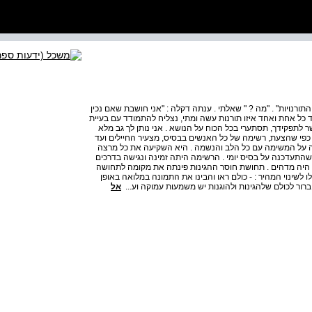
התורנויות" . "מה ? " שאלתי . ענתה דקלה : "אני חושבת שאם נכין
יד כל אחת ואחד איזו תורנות עשה ומתי, נצליח להתמודד עם בעיית
קשר לתפקידך, תסתערי בכל הכוח על הנושא . אני נותן לך גב מלא
, כפי שהצעת, רשימה של כל האנשים בבסיס, מצעיר החיילים ועד
רה על המשימה עם כל הלב והנשמה . היא השקיעה את כל מרצה
שהתעדכנה על בסיס יומי . הרשימה היתה זמינה ונגישה בדרכים
. זה היה מדהים . תחושת חוסר ההגינות פינתה את מקומה לתחושה
 לשינוי המהיר : - כולם ראו והבינו את התמונה במלואה באופן
 ברור לכולם שלהגינות ולהוגנות יש משמעות עמוקה וע...
אל