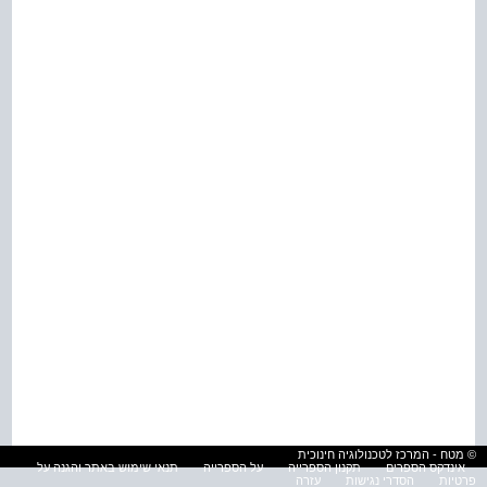
© מטח - המרכז לטכנולוגיה חינוכית
אינדקס הספרים
תקנון הספרייה
על הספרייה
תנאי שימוש באתר והגנה על
פרטיות
הסדרי נגישות
עזרה