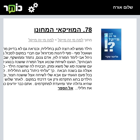
שלום אורח
78. המוזיקאי המחונן
מתוך:
למה מי זה מייקל
>
למה מי זה מייקל
הילד ממש לא רוצה לנגן בחלילית, וכנראה גם לא בדיוק מתאי
ושאוכל סוף - סוף ליהנות מכדורגל עם חברי במקום לסבול בחוג
ניהל אבי לימד המורה לוץ, אדם צנום, נחמד וממושקף, שבמק
הגבוהים", הגענו לשיחת שכנוע אצל המורה שושנה בנוגע לעתיד
עם שושנה סוג של משא ומתן, הבטיח לה שהשנה הילד - כלומ
אצלה גם בשנה הבאה . כך "עליתי כיתה" בחוג החלילית . קשה
בכל פעם הגעתי עם אבא שלי לשיחה אצל שושנה חצור, ובכל 
הילדים בחוג התקדמו ורק אני דרכתי במקום . לאחר שלוש שני
שהיא גדולה יותר ומיועדת למתקדמים . אתם כבר יודעים כמה 
את חלילי...
אל הספר