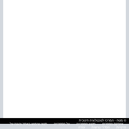
© מטח - המרכז לטכנולוגיה חינוכית
אינדקס הספרים
תקנון הספרייה
על הספרייה
תנאי שימוש באתר והגנה על
פרטיות
הסדרי נגישות
עזרה