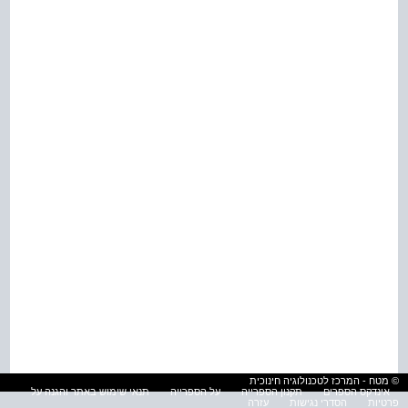
© מטח - המרכז לטכנולוגיה חינוכית
אינדקס הספרים
תקנון הספרייה
על הספרייה
תנאי שימוש באתר והגנה על
פרטיות
הסדרי נגישות
עזרה