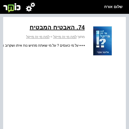
שלום אורח
74. האבטיח המבטיח
מתוך:
למה מי זה מייקל
>
למה מי זה מייקל
• • • על מי כועסים ? על מי שאתה מרגיש נוח איתו ושקרוב אליך . 248  אליעזר 