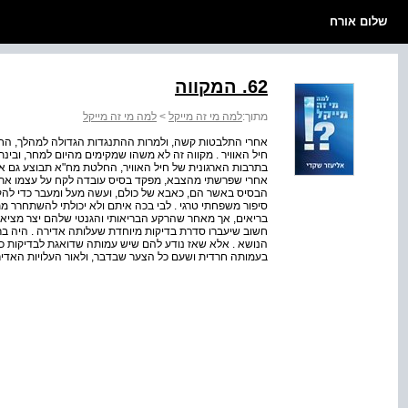
שלום אורח
62. המקווה
מתוך:
למה מי זה מייקל
>
למה מי זה מייקל
אחרי התלבטות קשה, ולמרות ההתנגדות הגדולה למהלך, הח
חיל האוויר . מקווה זה לא משהו שמקימים מהיום למחר, ובינ
בתרבות הארגונית של חיל האוויר, החלטת מח"א תבוצע גם א
אחרי שפרשתי מהצבא, מפקד בסיס עובדה לקח על עצמו את ה
הבסיס באשר הם, כאבא של כולם, ועשה מעל ומעבר כדי להקים
סיפור משפחתי טרגי . לבי בכה איתם ולא יכולתי להשתחרר מ
בריאים, אך מאחר שהרקע הבריאותי והגנטי שלהם יצר מציאו
חשוב שיעברו סדרת בדיקות מיוחדת שעלותה אדירה . היה ב
הנושא . אלא שאז נודע להם שיש עמותה שדואגת לבדיקות כ
בעמותה חרדית ושעם כל הצער שבדבר, ולאור העלויות האדיר