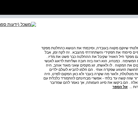
לטתי שיוקם מקווה בעובדה, וסיכמתי את הנושא כהחלטת מפקד
תיים סיימתי את תפקידי והשתחררתי מהצבא . זה לקח זמן, אבל
ם מפקד חיל האוויר שקיבל את ההחלטה כבר פשט את מדיו .
משימה . כמנהיג, הוא ראה בזה חובה ושליחות לדאוג לאנשי
 את המקווה . לו ולאשתו, זוג מקסים שאני מאוד אוהב, היה
תחושת הזעזוע שפקדה אותי . הם חלמו להביא לעולם ילדים
ת מטלטלת, ולאור מה שקרה בעבר ולא כאן המקום לפרט, היה
רור שזה קשה עד בלתי - אפשרי מבחינתם להתמודד כלכלית עם
אלה . הם ביקשו את סיוע העמותה, אך נאמר להם שמדובר
ות ...
אל הספר