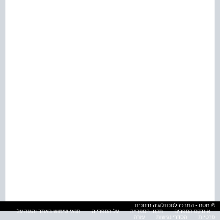
© מטח - המרכז לטכנולוגיה חינוכית
אינדקס הספרים
תקנון הספרייה
על הספרייה
תנאי שימוש באתר והגנה על
פרטיות
הסדרי נגישות
עזרה