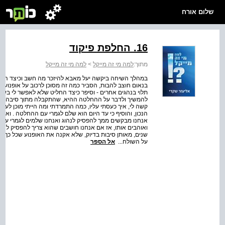
שלום אורח
16. החלפת פיקוד
מתוך:
למה מי זה מייקל
>
למה מי זה מייקל
במהלך השיחה ביקשה יעל מאבא להיזכר מה חשב וכיצד הגיב כ
בנאום חוצב להבות, הסביר כמה זה מסוכן לרכוב על אופנוע
תלוי בנהגים אחרים - וסיפר כיצד החליט שלא לאפשר לי בשום
להמשיך ולדבר על ההחלטה ההיא, שהתקבלה מתוך סיבה אחת ב
קשה לי, איך כעסתי עליו, כמה התמרדתי ומה הייתי מוכן לע
הנכון, והוסיף כי עד היום הוא שלם לגמרי עם ההחלטה . ואז לחש
אנחנו מבקשים ממך להפסיק לנהוג ואנחנו שלמים לגמרי עם הב
ואוהבים אותו, אז אם אנחנו חושבים שהוא צריך להפסיק לנהו
שנים, מאותן סיבות בדיוק, שלא אקנה את האופנוע שכל כך רצ
על השולח...
אל הספר