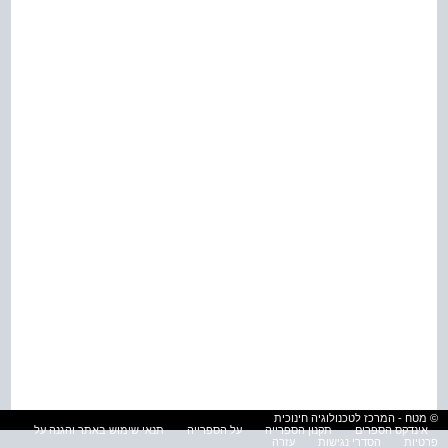
© מטח - המרכז לטכנולוגיה חינוכית
אינדקס הספרים
תקנון הספרייה
על הספרייה
תנאי שימוש באתר והגנה על
פרטיות
הסדרי נגישות
עזרה