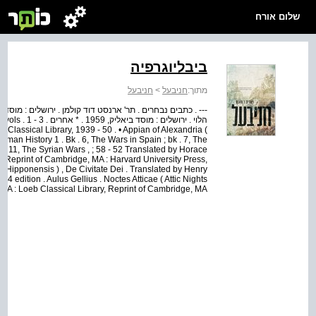
שלום אורח
ביבליוגרפיה
חניבעל
>
חניבעל
מתוך:
Rome ) vols
 Classical Library, 1939 ‑ 50 . • Appian of Alexandria (
man History 1 . Bk . 6, The Wars in Spain ; bk . 7, The
k . 11, The Syrian Wars , ; 58 ‑ 52 Translated by Horace
y, Reprint of Cambridge, MA : Harvard University Press,
s Hipponensis ) , De Civitate Dei . Translated by Henry
edition . Aulus Gellius . Noctes Atticae ( Attic Nights
 MA : Loeb Classical Library, Reprint of Cambridge, MA ...