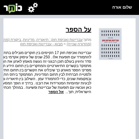
שלום אורח
על הספר
מתוך:
עבריינות ואכיפת חוק : תיאוריה, מדיניות, ביקורת (מהדו
(מהדורה שנייה)
>
מבוא - עבריינות ואכיפת חוק
עבריינות ואכיפת חוק 17 הקיימים בין חוקרים 
להתמודד עם תופעות אלו . 250 שנים של 
סדר והיגיון בעולם תוכן רבגוני זה נעשה מאמץ לארגן את התיאו
מתמקד בקשרים התיאורטיים והמחקריים בין תחום הידע העוס
מפרקי הספר מאורגן כך שיבליט את הקשרים בין תחום התיאור
ולסטייה חברתית לבין תחום המדיניות, המתמקד ביחס החברה
ובמקומות שונים, כדי להתמודד עמן . השילוב בין תיאוריה ומד
לבעיות יומיומיות המטרידות את רובנו . בדרך זו הופך המסע
כאן ועכשיו עם תופעות של עבריינות ופשיעה . במהלך הכתיבה
הישראלית, תוך...
אל הספר