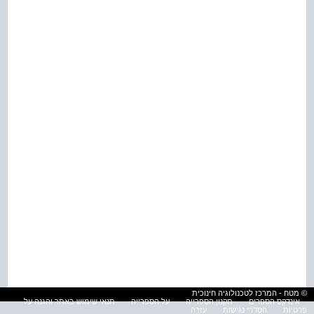
© מטח - המרכז לטכנולוגיה חינוכית
אינדקס הספרים
תקנון הספרייה
על הספרייה
תנאי שימוש באתר והגנה על
פרטיות
הסדרי נגישות
עזרה