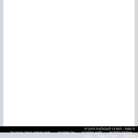
© מטח - המרכז לטכנולוגיה חינוכית
אינדקס הספרים
תקנון הספרייה
על הספרייה
תנאי שימוש באתר והגנה על
פרטיות
הסדרי נגישות
עזרה