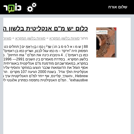
שלום אורח
כלום יש מ"ם אנקליטית בלשון ה
מתוך:
סוגיות בלשון המקרא
>
סוגיות בלשון המקרא
>
סוגיות 
88
הפסוק היה "וירקד – מ כמו עגל לבנון, ושריון כמו בן ראמים" (
כמו בן ראמים' ) . 4 ג
exhaustive” . המ"ם האנקילטית נתפסה כפתרון אלגנטי לקושיות לשוניות וטקסטואליות . אפילו חוקר זהיר כמו מו...