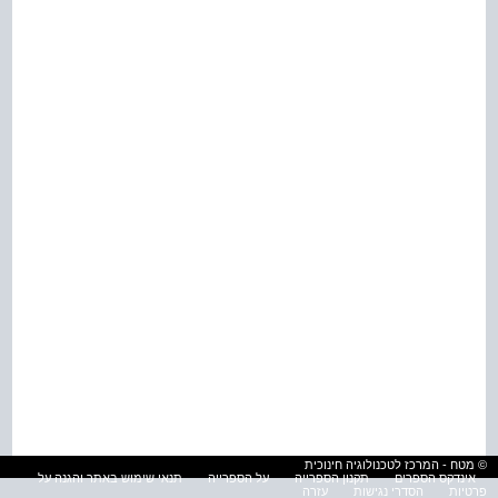
© מטח - המרכז לטכנולוגיה חינוכית
אינדקס הספרים
תקנון הספרייה
על הספרייה
תנאי שימוש באתר והגנה על
פרטיות
הסדרי נגישות
עזרה