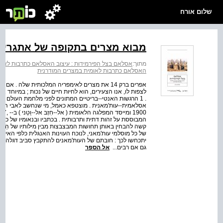
שלום אורח
מבוא מצרים בתקופה של אתגרים
מתוך:
אסלאם בצל הפירמידות : עיצוב האסלאם כתרבות לאומ
האסלאם כתרבות לאומית במצרים המודרנית
אפרים ברק 14 את מצרים לאימפריה המלכותית שלה . א
לצפות לו, אנו הצעירים, הוא לחיות חיים של נכות ; במיוחד 
. 1 הרגשות האנטי‑‑בריטיים המתונים לפני מלחמת העולם הר
אסלאמית‑‑עות'מאנית . מוצטפא כאמל, מי שנחשב לאבי הלאומיו
המבוססת על זהות דתית ותרבותית . בכתביו ובנאומיו של כא
קשה להבחין באותן תחושות המבצבצות מבין מילותיו של הַיכּל
של כל מוסלמי עות'מאני, לנוכח העוינות האנגלית כלפי האימפ
יתכחשו לכך : חובתם של העות'מאנים להתקבץ סביב דגלה של 
גם אם רבים...
אל הספר