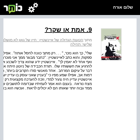
שלום אורח
9. אמת או שקר?
מתוך:
הטעות הגדולה של איינשטיין : חייו של גאון לא מושלם
>
שלישי: תהילה
שלי", כך הוא נזכר, " . . . רק מתוך כוונה לחסל אותה" . אפיל
ספקות, והוא כתב לאיינשטיין : "כחבר מבוגר ממך אני מוכרח ל
ואף אחד לא יאמין לך" . איינשטיין ידע שהוא צריך לשכנע את ע
להרגיע את חששותיו שלו . תורת הכבידה של ניוטון היתה א
דבר על עיקום המרחב . אחד מאנשי סודו הקרובים ביותר, הפיזיקא
דמות אב, אפילו שמע מפיו כי "בעניין שאני עוסק בו עדיין יש ק
מצח נוראה . בעצם הוא אמר לעמיתיו שבדומה לתושבים של ש
ממד גבוה יותר שאותו הם לא יכולים לראות . ועכשיו הוא בא ו