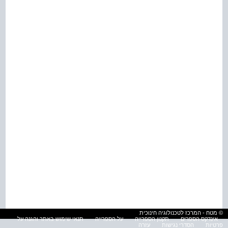
© מטח - המרכז לטכנולוגיה חינוכית
אינדקס הספרים
תקנון הספרייה
על הספרייה
תנאי שימוש באתר והגנה על
פרטיות
הסדרי נגישות
עזרה