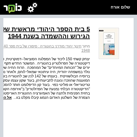
שלום אורח
הגירוש וההשמדה בשנת 1944
מתוך:
חינוך יהודי מודרני בהונגריה : סיפורו של בית ספר 1840‐1948
1948
דיקטטורה של הפרולטריון בהונגריה . המשטר החדש תקף בורגנ
נולד במשפחה יהודית, היה עיתונאי שמאלי לוחם, ולאחר נפי
המועצות שהוזכרו ונענה לתביעותיהן, בעוד שקון עצמו עסק ב
טריטוריאלי או פוליטי כפוי . בעוד קון הדיפלומט חותר להסכ
"הדיקטטורה הבלתי נמנעת של הפרולטריון" ב"אירופה הקורס
בחזית הפנימית ולחצה של האמיגרציה ההונגרית האריסטוקרטי
הצמרת של השלטון האדום הנמוג קיבלו מקלט בוו...
אל הספ