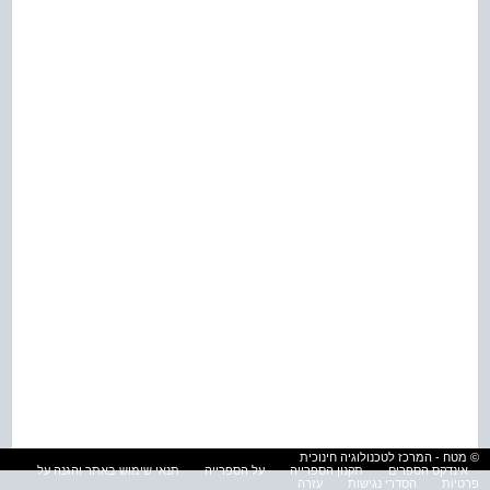
© מטח - המרכז לטכנולוגיה חינוכית
אינדקס הספרים
תקנון הספרייה
על הספרייה
תנאי שימוש באתר והגנה על
פרטיות
הסדרי נגישות
עזרה