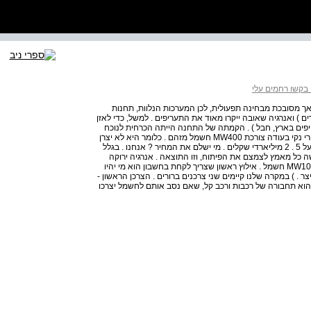
 בקשו רחמים עלי
לה, אך מסובכת מבחינה תפעולית, לכן המערכות הנלוות, תחנות
 ) ואנרגיה שאובה ייקרו מאוד את התעריפים . למשל, כדי לאזן
ים בארץ, חבל ) . הקמתה של התחנה הייתה הכרחית לנוכח
הנסיבות, אלא שהתחנה מייצרת MW300 חשמל הידרואלקטרי נקי בעודה צורכת MW400 חשמל מזהם . כלומר היא לא יצרן
אלא צרכן ( אז מה עשינו ? ) . וזה לא הכול . הקמתה עלתה מעל 5 . 2 מיליארדי שקלים . מי ישלם את המחיר ? אנחנו . בגלל
 כל מאמץ לצמצם את הפיתוח, וזו התוצאה . אנרגיה ירוקה
אילוצים המדינה התחייבה ל- % 30 אנרגיה ירוקה שהם MW10,000 חשמל . אילוץ ראשון שצריך לקחת בחשבון הוא מי יהיו
צר . ) במקרה שלנו קיימים שני צרכנים ברורים . הצרכן הראשון -
הספק של MW5,000 , והצרכן השני הוא תחבורה של רכבות ורכב קל, שאם נסב אותם לחשמל יצרכו