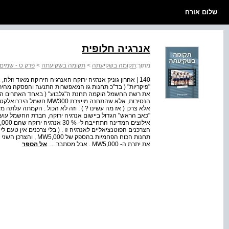
שלום אורח
אנרגיה חלופית
מתוך:
תקומה בשקיעתה
>
תקומה בשקיעתה
>
פרק ט - שמים
140 | אהרון גוניק אנרגיה ירוקה האנרגיה הירוקה מאוד זו
"פיקריות" ( בד"כ תחנות גז המאפשרות התנעה והפסקה מהירים
את רשת החשמל הוקמה תחנת ה"גלבוע" ( באחד האתרים היפ
"כאב הראש" הגדול ביישום אנרגיה ירוקה, חברת החשמל עושה
הצרכנים הפוטנציאליים לאנרגיה זו . ( בלי צרכנים אין טעם ליי
תחנות הכוח הפחמיות ב
את יתרת ה- MW5,000 . אבל מסתבר ...
אל הספר