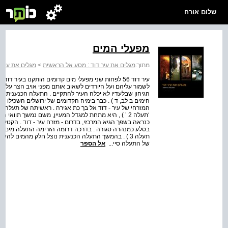
שלום אורח
מפעלי המים
מתוך:
מגלים את עיר דוד : מסע אל הראשית
>
מגלים את עיר 
עיר דוד 56 לפחות שני מפעלי מים קדומים הותקנו בעי
לשמור עליהם ועל היורדים לשאוב אותם מפני אויב הצר על הע
הימים ב לב, ד ) . כבר בימיה הקדומים של ירושלים השכילו ת
המזרחי של עיר - דוד אל ברֵ כת אגירה . ראשיתה של תעלה ז
כנראה בשפך הגיא המרכזי, בדרום - מזרח עיר - דוד . הקטע 
בסלע כמנהרה סגורה . בדרכה דרומה הזרימה התעלה מים אל 
תעלה 3 ) . בהמשך התעלה הכנענית נוצל חלק מהמים להש
של התעלה סיי...
אל הספר