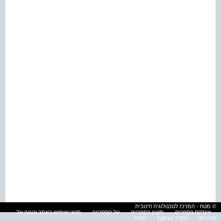
© מטח - המרכז לטכנולוגיה חינוכית
אינדקס הספרים
תקנון הספרייה
על הספרייה
תנאי שימוש באתר והגנה על
פרטיות
הסדרי נגישות
עזרה